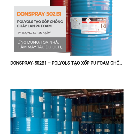
DONSPRAY-502B1 – POLYOLS TẠO XỐP PU FOAM CHỐNG CHÁY – CÁCH NHIỆT HẦM MÁY TÀU THỦY