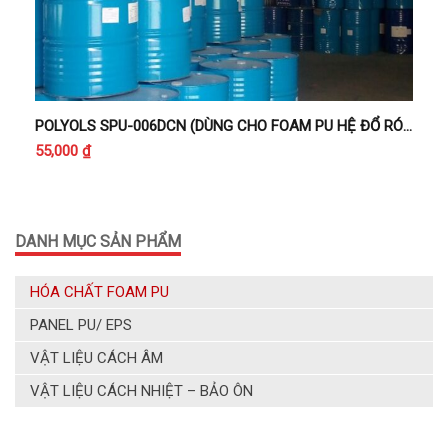
POLYOLS SPU-006DCN (DÙNG CHO FOAM PU HỆ ĐỔ RÓT CÁCH NHIỆT)
55,000
₫
DANH MỤC SẢN PHẨM
HÓA CHẤT FOAM PU
PANEL PU/ EPS
VẬT LIỆU CÁCH ÂM
VẬT LIỆU CÁCH NHIỆT – BẢO ÔN