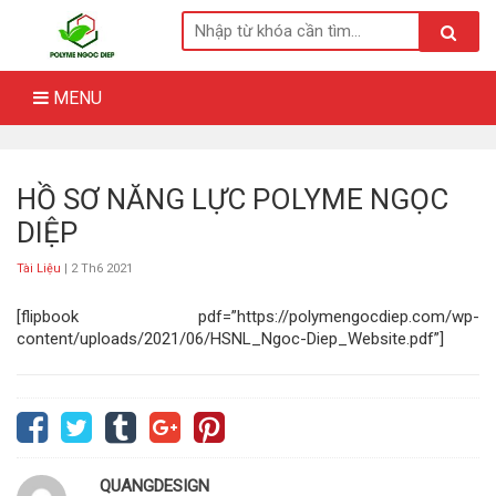
Skip
to
content
MENU
HỒ SƠ NĂNG LỰC POLYME NGỌC
DIỆP
Tài Liệu
| 2 Th6 2021
[flipbook pdf=”https://polymengocdiep.com/wp-
content/uploads/2021/06/HSNL_Ngoc-Diep_Website.pdf”]
QUANGDESIGN