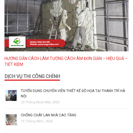
HƯỚNG DẪN CÁCH LÀM TƯỜNG CÁCH ÂM ĐƠN GIẢN – HIỆU QUẢ –
TIẾT KIỆM
DỊCH VỤ THI CÔNG CHÍNH
TUYỂN DỤNG CHUYÊN VIÊN THIẾT KẾ ĐỒ HỌA TẠI THANH TRÌ HÀ
NỘI
23 Tháng Mười Một, 2020
CHỐNG CHÁY LAN NHÀ CAO TẦNG
15 Tháng Năm, 2020