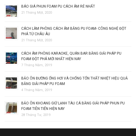
BÁO GIÁ PHUN FOAM PU CÁCH ÂM RẺ NHẤT
21 Tháng Một, 2020
CÁCH LÀM PHÒNG CÁCH ÂM BẰNG PU FOAM- CÔNG NGHỆ ĐỘT
PHÁ TỪ CHÂU ÂU
21 Tháng Một, 2020
CÁCH ÂM PHÒNG KARAOKE, QUÁN BAR BẰNG GIẢI PHÁP PU
FOAM ĐỘT PHÁ MỚI NHẤT HIỆN NAY
7 Tháng Năm, 2019
BẢO ÔN ĐƯỜNG ỐNG HƠI VÀ CHỐNG TỔN THẤT NHIỆT HIỆU QUẢ
BẰNG GIẢI PHÁP PU FOAM
4 Tháng Năm, 2019
BẢO ÔN KHOANG GIỮ LẠNH TÀU CÁ BẰNG GIẢI PHÁP PHUN PU
FOAM TIÊN TIẾN HIỆN NAY
28 Tháng Tư, 2019