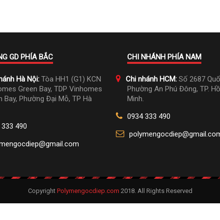
G GD PHÍA BẮC
CHI NHÁNH PHÍA NAM
hánh Hà Nội:
Tòa HH1 (G1) KCN
Chi nhánh HCM:
Số 2687 Quốc
omes Green Bay, TDP Vinhomes
Phường An Phú Đông, TP. Hồ
n Bay, Phường Đại Mỗ, TP Hà
Minh.
0934 333 490
 333 490
polymengocdiep@gmail.co
ymengocdiep@gmail.com
Copyright
Polymengocdiep.com
2018. All Rights Reserved