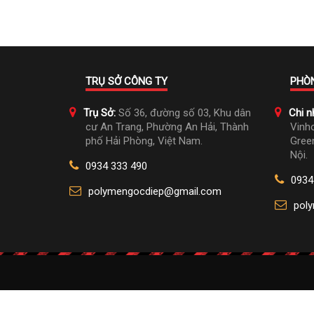
TRỤ SỞ CÔNG TY
PHÒN
Trụ Sở:
Số 36, đường số 03, Khu dân
Chi n
cư An Trang, Phường An Hải, Thành
Vinh
phố Hải Phòng, Việt Nam.
Gree
Nội.
0934 333 490
0934
polymengocdiep@gmail.com
pol