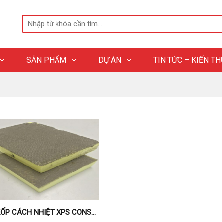
SẢN PHẨM
DỰ ÁN
TIN TỨC – KIẾN T
TẤM XỐP CÁCH NHIỆT XPS CONSTRUCTION TPM