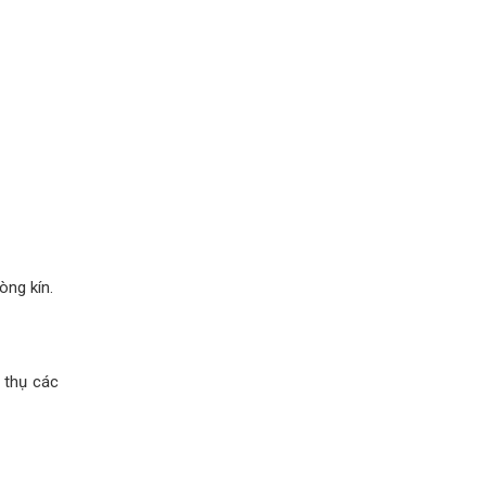
òng kín.
p thụ các