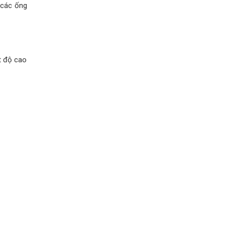
 các ống
t độ cao