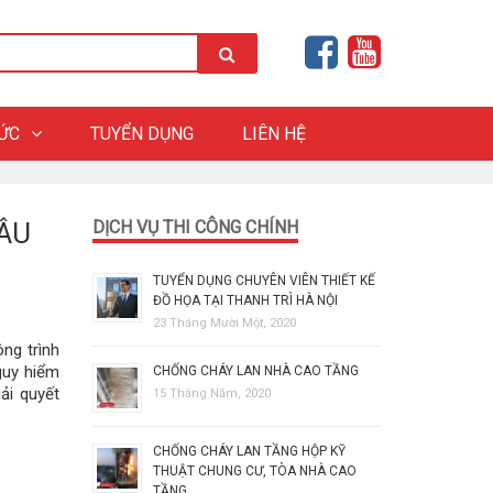
HỨC
TUYỂN DỤNG
LIÊN HỆ
ÂU
DỊCH VỤ THI CÔNG CHÍNH
TUYỂN DỤNG CHUYÊN VIÊN THIẾT KẾ
ĐỒ HỌA TẠI THANH TRÌ HÀ NỘI
23 Tháng Mười Một, 2020
ng trình
guy hiểm
CHỐNG CHÁY LAN NHÀ CAO TẦNG
iải quyết
15 Tháng Năm, 2020
CHỐNG CHÁY LAN TẦNG HỘP KỸ
THUẬT CHUNG CƯ, TÒA NHÀ CAO
TẦNG