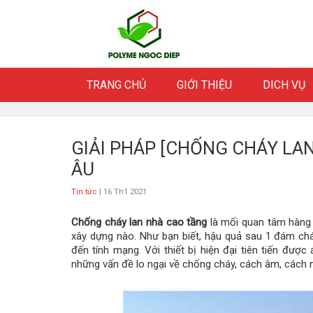
Skip
to
content
TRANG CHỦ
GIỚI THIỆU
DICH VỤ
GIẢI PHÁP [CHỐNG CHÁY LA
ÂU
Tin tức
| 16 Th1 2021
Chống cháy lan nhà cao tầng
là mối quan tâm hàng 
xây dựng nào
. Như bạn biết, hậu quả sau 1 đám chá
đến tính mạng. Với thiết bị hiện đại tiên tiến đư
những vấn đề lo ngại về chống cháy, cách âm, cách 