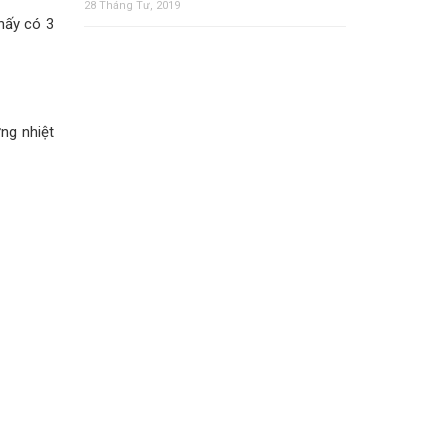
28 Tháng Tư, 2019
hấy có 3
ợng nhiệt