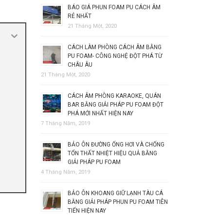
BÁO GIÁ PHUN FOAM PU CÁCH ÂM
RẺ NHẤT
21 Tháng Một, 2020
CÁCH LÀM PHÒNG CÁCH ÂM BẰNG
PU FOAM- CÔNG NGHỆ ĐỘT PHÁ TỪ
CHÂU ÂU
21 Tháng Một, 2020
CÁCH ÂM PHÒNG KARAOKE, QUÁN
BAR BẰNG GIẢI PHÁP PU FOAM ĐỘT
PHÁ MỚI NHẤT HIỆN NAY
7 Tháng Năm, 2019
BẢO ÔN ĐƯỜNG ỐNG HƠI VÀ CHỐNG
TỔN THẤT NHIỆT HIỆU QUẢ BẰNG
GIẢI PHÁP PU FOAM
4 Tháng Năm, 2019
BẢO ÔN KHOANG GIỮ LẠNH TÀU CÁ
BẰNG GIẢI PHÁP PHUN PU FOAM TIÊN
TIẾN HIỆN NAY