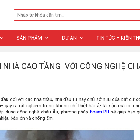
SẢN PHẨM
DỰ ÁN
TIN TỨC – KIẾN T
N NHÀ CAO TẦNG] VỚI CÔNG NGHỆ CH
đầu đối với các nhà thầu, nhà đầu tư hay chủ sở hữu của
bất cứ cô
y gây ra rất nghiêm trọng, không chỉ thiệt hại về tài sản mà còn n
ợc áp dụng công nghệ châu Âu, phương pháp
Foam PU
sẽ giúp bạn g
nhiệt, bảo ôn và chống ẩm.