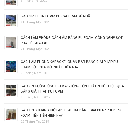
6 Tháng Tư, 2020
BÁO GIÁ PHUN FOAM PU CÁCH ÂM RẺ NHẤT
21 Tháng Một, 2020
CÁCH LÀM PHÒNG CÁCH ÂM BẰNG PU FOAM- CÔNG NGHỆ ĐỘT
PHÁ TỪ CHÂU ÂU
21 Tháng Một, 2020
CÁCH ÂM PHÒNG KARAOKE, QUÁN BAR BẰNG GIẢI PHÁP PU
FOAM ĐỘT PHÁ MỚI NHẤT HIỆN NAY
7 Tháng Năm, 2019
BẢO ÔN ĐƯỜNG ỐNG HƠI VÀ CHỐNG TỔN THẤT NHIỆT HIỆU QUẢ
BẰNG GIẢI PHÁP PU FOAM
4 Tháng Năm, 2019
BẢO ÔN KHOANG GIỮ LẠNH TÀU CÁ BẰNG GIẢI PHÁP PHUN PU
FOAM TIÊN TIẾN HIỆN NAY
28 Tháng Tư, 2019