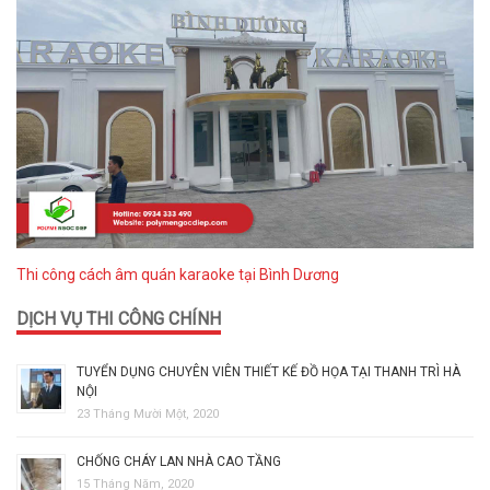
Thi công cách âm quán karaoke tại Bình Dương
DỊCH VỤ THI CÔNG CHÍNH
TUYỂN DỤNG CHUYÊN VIÊN THIẾT KẾ ĐỒ HỌA TẠI THANH TRÌ HÀ
NỘI
23 Tháng Mười Một, 2020
CHỐNG CHÁY LAN NHÀ CAO TẦNG
15 Tháng Năm, 2020