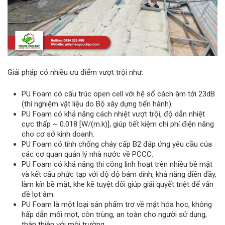
Giải pháp có nhiều ưu điểm vượt trội như:
PU Foam có cấu trúc open cell với hệ số cách âm tới 23dB
(thí nghiệm vật liệu do Bộ xây dựng tiến hành).
PU Foam có khả năng cách nhiệt vượt trội, độ dẫn nhiệt
cực thấp ~ 0.018 [W/(m.k)], giúp tiết kiệm chi phí điện năng
cho cơ sở kinh doanh.
PU Foam có tính chống cháy cấp B2 đáp ứng yêu cầu của
các cơ quan quản lý nhà nước về PCCC.
PU Foam có khả năng thi công linh hoạt trên nhiều bề mặt
và kết cấu phức tạp với độ độ bám dính, khả năng điền đầy,
làm kín bề mặt, khe kẽ tuyệt đối giúp giải quyết triệt để vấn
đề lọt âm.
PU Foam là một loại sản phẩm trơ về mặt hóa học, không
hấp dẫn mối mọt, côn trùng, an toàn cho người sử dụng,
thân thiện với môi trường.