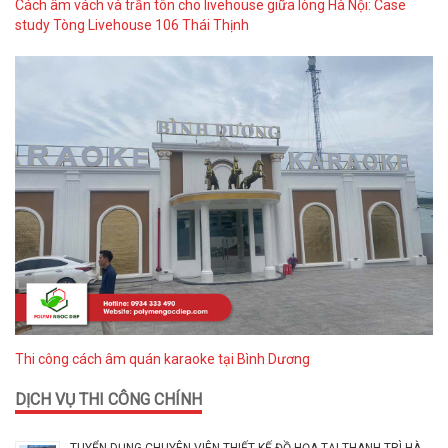
Cách âm vách và trần tôn cho livehouse giữa lòng Hà Nội: Case
study Tòng Livehouse 106 Thái Thịnh
Thi công cách âm quán karaoke tại Bình Dương
DỊCH VỤ THI CÔNG CHÍNH
TUYỂN DỤNG CHUYÊN VIÊN THIẾT KẾ ĐỒ HỌA TẠI THANH TRÌ HÀ