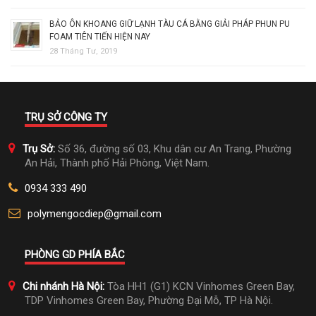
BẢO ÔN KHOANG GIỮ LẠNH TÀU CÁ BẰNG GIẢI PHÁP PHUN PU
FOAM TIÊN TIẾN HIỆN NAY
28 Tháng Tư, 2019
TRỤ SỞ CÔNG TY
Trụ Sở:
Số 36, đường số 03, Khu dân cư An Trang, Phường
An Hải, Thành phố Hải Phòng, Việt Nam.
0934 333 490
polymengocdiep@gmail.com
PHÒNG GD PHÍA BẮC
Chi nhánh Hà Nội:
Tòa HH1 (G1) KCN Vinhomes Green Bay,
TDP Vinhomes Green Bay, Phường Đại Mỗ, TP Hà Nội.