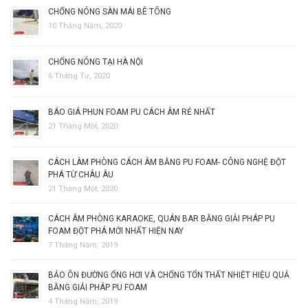
CHỐNG NÓNG SÀN MÁI BÊ TÔNG
10 Tháng Năm, 2020
CHỐNG NÓNG TẠI HÀ NỘI
6 Tháng Tư, 2020
BÁO GIÁ PHUN FOAM PU CÁCH ÂM RẺ NHẤT
21 Tháng Một, 2020
CÁCH LÀM PHÒNG CÁCH ÂM BẰNG PU FOAM- CÔNG NGHỆ ĐỘT
PHÁ TỪ CHÂU ÂU
21 Tháng Một, 2020
CÁCH ÂM PHÒNG KARAOKE, QUÁN BAR BẰNG GIẢI PHÁP PU
FOAM ĐỘT PHÁ MỚI NHẤT HIỆN NAY
7 Tháng Năm, 2019
BẢO ÔN ĐƯỜNG ỐNG HƠI VÀ CHỐNG TỔN THẤT NHIỆT HIỆU QUẢ
BẰNG GIẢI PHÁP PU FOAM
4 Tháng Năm, 2019