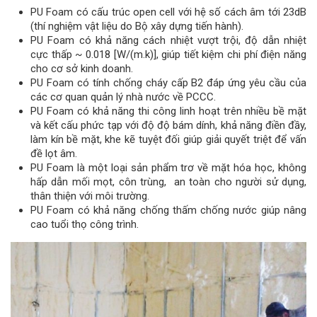
PU Foam có cấu trúc open cell với hệ số cách âm tới 23dB
(thí nghiệm vật liệu do Bộ xây dựng tiến hành).
PU Foam có khả năng cách nhiệt vượt trội, độ dẫn nhiệt
cực thấp ~ 0.018 [W/(m.k)], giúp tiết kiệm chi phí điện năng
cho cơ sở kinh doanh.
PU Foam có tính chống cháy cấp B2 đáp ứng yêu cầu của
các cơ quan quản lý nhà nước về PCCC.
PU Foam có khả năng thi công linh hoạt trên nhiều bề mặt
và kết cấu phức tạp với độ độ bám dính, khả năng điền đầy,
làm kín bề mặt, khe kẽ tuyệt đối giúp giải quyết triệt để vấn
đề lọt âm.
PU Foam là một loại sản phẩm trơ về mặt hóa học, không
hấp dẫn mối mọt, côn trùng, an toàn cho người sử dụng,
thân thiện với môi trường.
PU Foam có khả năng chống thấm chống nước giúp nâng
cao tuổi thọ công trình.