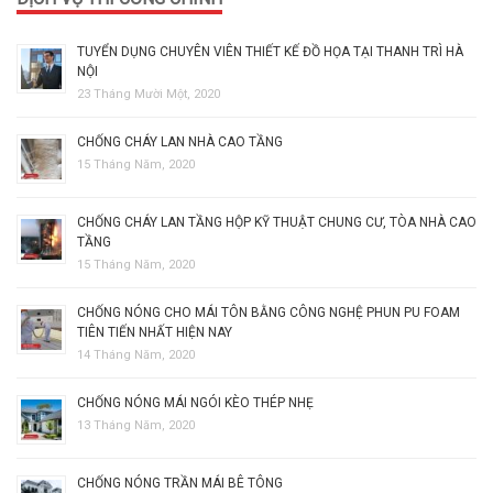
TUYỂN DỤNG CHUYÊN VIÊN THIẾT KẾ ĐỒ HỌA TẠI THANH TRÌ HÀ
NỘI
23 Tháng Mười Một, 2020
CHỐNG CHÁY LAN NHÀ CAO TẦNG
15 Tháng Năm, 2020
CHỐNG CHÁY LAN TẦNG HỘP KỸ THUẬT CHUNG CƯ, TÒA NHÀ CAO
TẦNG
15 Tháng Năm, 2020
CHỐNG NÓNG CHO MÁI TÔN BẰNG CÔNG NGHỆ PHUN PU FOAM
TIÊN TIẾN NHẤT HIỆN NAY
14 Tháng Năm, 2020
CHỐNG NÓNG MÁI NGÓI KÈO THÉP NHẸ
13 Tháng Năm, 2020
CHỐNG NÓNG TRẦN MÁI BÊ TÔNG