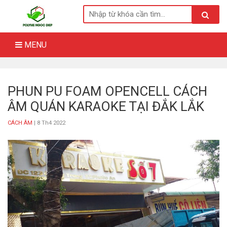
Skip
to
content
MENU
PHUN PU FOAM OPENCELL CÁCH
ÂM QUÁN KARAOKE TẠI ĐẮK LẮK
CÁCH ÂM
| 8 Th4 2022