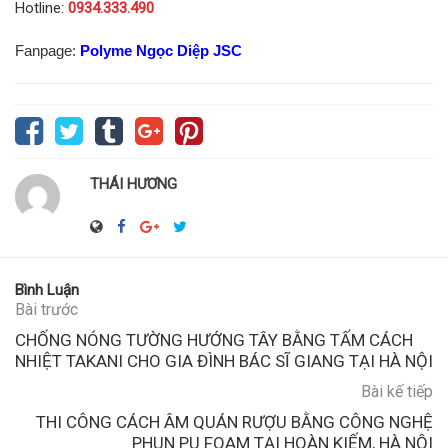
Hotline:
0934.333.490
Fanpage:
Polyme Ngọc Diệp JSC
THÁI HƯƠNG
Bình Luận
Bài trước
CHỐNG NÓNG TƯỜNG HƯỚNG TÂY BẰNG TẤM CÁCH
NHIỆT TAKANI CHO GIA ĐÌNH BÁC SĨ GIANG TẠI HÀ NỘI
Bài kế tiếp
THI CÔNG CÁCH ÂM QUÁN RƯỢU BẰNG CÔNG NGHỆ
PHUN PU FOAM TẠI HOÀN KIẾM, HÀ NỘI