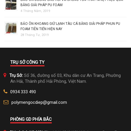
BẰNG GIẢI PHÁP PU FOAM
4 Tháng Năm, 2019
BẢO ÔN KHOANG GIỮ LẠNH TÀU CÁ BẰNG GIẢI PHÁP PHUN PU
FOAM TIÊN TIẾN HIỆN NAY
28 Tháng Tư, 2019
TRỤ SỞ CÔNG TY
Trụ Sở:
Số 36, đường số 03, Khu dân cư An Trang, Phường
An Hải, Thành phố Hải Phòng, Việt Nam.
0934 333 490
polymengocdiep@gmail.com
PHÒNG GD PHÍA BẮC