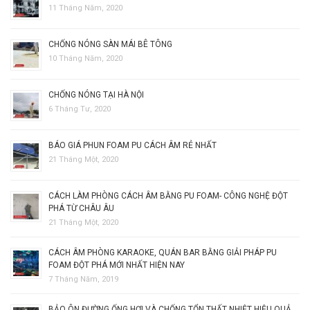
11 Tháng Năm, 2020
CHỐNG NÓNG SÀN MÁI BÊ TÔNG
10 Tháng Năm, 2020
CHỐNG NÓNG TẠI HÀ NỘI
6 Tháng Tư, 2020
BÁO GIÁ PHUN FOAM PU CÁCH ÂM RẺ NHẤT
21 Tháng Một, 2020
CÁCH LÀM PHÒNG CÁCH ÂM BẰNG PU FOAM- CÔNG NGHỆ ĐỘT
PHÁ TỪ CHÂU ÂU
21 Tháng Một, 2020
CÁCH ÂM PHÒNG KARAOKE, QUÁN BAR BẰNG GIẢI PHÁP PU
FOAM ĐỘT PHÁ MỚI NHẤT HIỆN NAY
7 Tháng Năm, 2019
BẢO ÔN ĐƯỜNG ỐNG HƠI VÀ CHỐNG TỔN THẤT NHIỆT HIỆU QUẢ