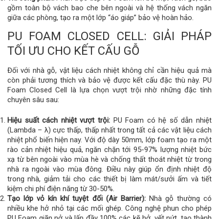
gồm toàn bộ vách bao che bên ngoài và hệ thống vách ngăn
giữa các phòng, tạo ra một lớp “áo giáp” bảo vệ hoàn hảo.
PU FOAM CLOSED CELL: GIẢI PHÁP
TỐI ƯU CHO KẾT CẤU GỖ
Đối với nhà gỗ, vật liệu cách nhiệt không chỉ cần hiệu quả mà
còn phải tương thích và bảo vệ được kết cấu đặc thù này. PU
Foam Closed Cell là lựa chọn vượt trội nhờ những đặc tính
chuyên sâu sau:
Hiệu suất cách nhiệt vượt trội:
PU Foam có hệ số dẫn nhiệt
(Lambda – λ) cực thấp, thấp nhất trong tất cả các vật liệu cách
nhiệt phổ biến hiện nay. Với độ dày 50mm, lớp foam tạo ra một
rào cản nhiệt hiệu quả, ngăn chặn tới 95-97% lượng nhiệt bức
xạ từ bên ngoài vào mùa hè và chống thất thoát nhiệt từ trong
nhà ra ngoài vào mùa đông. Điều này giúp ổn định nhiệt độ
trong nhà, giảm tải cho các thiết bị làm mát/sưởi ấm và tiết
kiệm chi phí điện năng từ 30-50%.
Tạo lớp vỏ kín khí tuyệt đối (Air Barrier):
Nhà gỗ thường có
nhiều khe hở nhỏ tại các mối ghép. Công nghệ phun cho phép
PU Foam giãn nở và lấp đầy 100% các kẽ hở, vết nứt, tạo thành