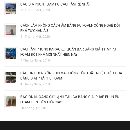
BÁO GIÁ PHUN FOAM PU CÁCH ÂM RẺ NHẤT
21 Tháng Một, 2020
CÁCH LÀM PHÒNG CÁCH ÂM BẰNG PU FOAM- CÔNG NGHỆ ĐỘT
PHÁ TỪ CHÂU ÂU
21 Tháng Một, 2020
CÁCH ÂM PHÒNG KARAOKE, QUÁN BAR BẰNG GIẢI PHÁP PU
FOAM ĐỘT PHÁ MỚI NHẤT HIỆN NAY
7 Tháng Năm, 2019
BẢO ÔN ĐƯỜNG ỐNG HƠI VÀ CHỐNG TỔN THẤT NHIỆT HIỆU QUẢ
BẰNG GIẢI PHÁP PU FOAM
4 Tháng Năm, 2019
BẢO ÔN KHOANG GIỮ LẠNH TÀU CÁ BẰNG GIẢI PHÁP PHUN PU
FOAM TIÊN TIẾN HIỆN NAY
28 Tháng Tư, 2019