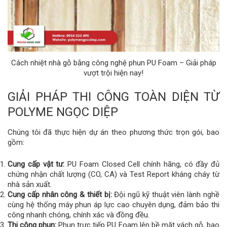
Cách nhiệt nhà gỗ bằng công nghệ phun PU Foam – Giải pháp
vượt trội hiện nay!
GIẢI PHÁP THI CÔNG TOÀN DIỆN TỪ
POLYME NGỌC DIỆP
Chúng tôi đã thực hiện dự án theo phương thức trọn gói, bao
gồm:
Cung cấp vật tư:
PU Foam Closed Cell chính hãng, có đầy đủ
chứng nhận chất lượng (CO, CA) và Test Report kháng cháy từ
nhà sản xuất.
Cung cấp nhân công & thiết bị:
Đội ngũ kỹ thuật viên lành nghề
cùng hệ thống máy phun áp lực cao chuyên dụng, đảm bảo thi
công nhanh chóng, chính xác và đồng đều.
Thi công phun:
Phun trực tiếp PU Foam lên bề mặt vách gỗ, bao