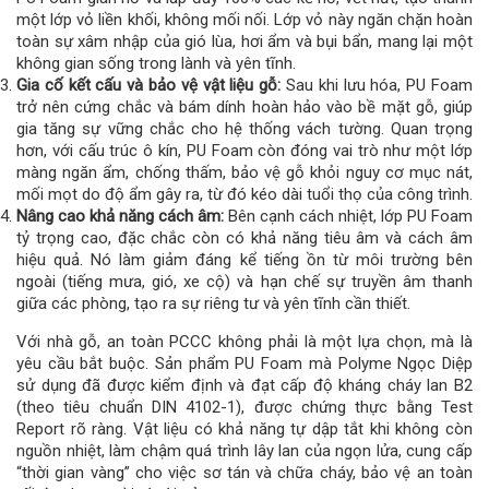
một lớp vỏ liền khối, không mối nối. Lớp vỏ này ngăn chặn hoàn
toàn sự xâm nhập của gió lùa, hơi ẩm và bụi bẩn, mang lại một
không gian sống trong lành và yên tĩnh.
Gia cố kết cấu và bảo vệ vật liệu gỗ:
Sau khi lưu hóa, PU Foam
trở nên cứng chắc và bám dính hoàn hảo vào bề mặt gỗ, giúp
gia tăng sự vững chắc cho hệ thống vách tường. Quan trọng
hơn, với cấu trúc ô kín, PU Foam còn đóng vai trò như một lớp
màng ngăn ẩm, chống thấm, bảo vệ gỗ khỏi nguy cơ mục nát,
mối mọt do độ ẩm gây ra, từ đó kéo dài tuổi thọ của công trình.
Nâng cao khả năng cách âm:
Bên cạnh cách nhiệt, lớp PU Foam
tỷ trọng cao, đặc chắc còn có khả năng tiêu âm và cách âm
hiệu quả. Nó làm giảm đáng kể tiếng ồn từ môi trường bên
ngoài (tiếng mưa, gió, xe cộ) và hạn chế sự truyền âm thanh
giữa các phòng, tạo ra sự riêng tư và yên tĩnh cần thiết.
Với nhà gỗ, an toàn PCCC không phải là một lựa chọn, mà là
yêu cầu bắt buộc. Sản phẩm PU Foam mà Polyme Ngọc Diệp
sử dụng đã được kiểm định và đạt cấp độ kháng cháy lan B2
(theo tiêu chuẩn DIN 4102-1), được chứng thực bằng Test
Report rõ ràng. Vật liệu có khả năng tự dập tắt khi không còn
nguồn nhiệt, làm chậm
quá trình lây lan của ngọn lửa, cung cấp
“thời gian vàng” cho việc sơ tán và chữa cháy, bảo vệ an toàn