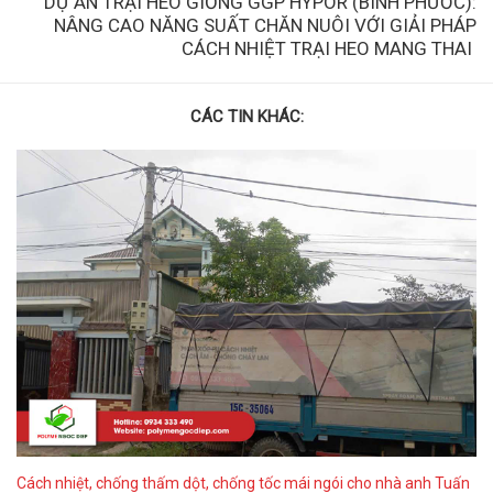
DỰ ÁN TRẠI HEO GIỐNG GGP HYPOR (BÌNH PHƯỚC):
NÂNG CAO NĂNG SUẤT CHĂN NUÔI VỚI GIẢI PHÁP
CÁCH NHIỆT TRẠI HEO MANG THAI
CÁC TIN KHÁC:
Cách nhiệt, chống thấm dột, chống tốc mái ngói cho nhà anh Tuấn