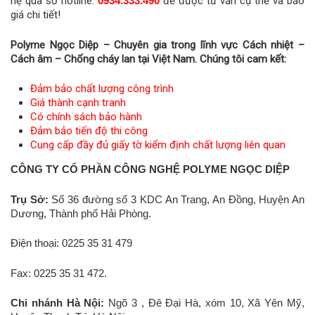
hệ qua số hotline:
0934.333.490
để được tư vấn cụ thể và báo
giá chi tiết!
Polyme Ngọc Diệp – Chuyên gia trong lĩnh vực Cách nhiệt –
Cách âm – Chống cháy lan tại Việt Nam. Chúng tôi cam kết:
Đảm bảo chất lượng công trình
Giá thành cạnh tranh
Có chính sách bảo hành
Đảm bảo tiến độ thi công
Cung cấp đầy đủ giấy tờ kiểm định chất lượng liên quan
CÔNG TY CỔ PHẦN CÔNG NGHỆ POLYME NGỌC DIỆP
Trụ Sở:
Số 36 đường số 3 KDC An Trang, An Đồng, Huyện An
Dương, Thành phố Hải Phòng.
Điện thoại: 0225 35 31 479
Fax: 0225 35 31 472.
Chi nhánh Hà Nội:
Ngõ 3 , Đê Đại Hà, xóm 10, Xã Yên Mỹ,