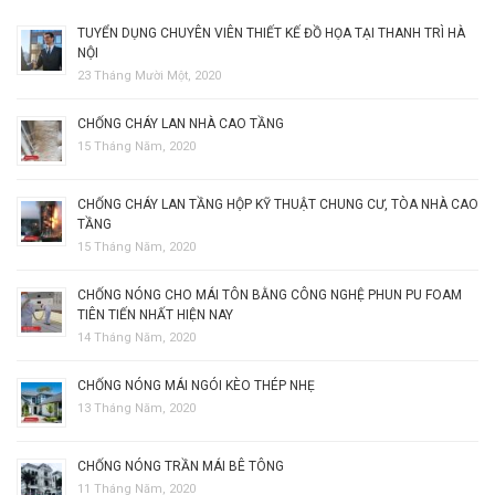
TUYỂN DỤNG CHUYÊN VIÊN THIẾT KẾ ĐỒ HỌA TẠI THANH TRÌ HÀ
NỘI
23 Tháng Mười Một, 2020
CHỐNG CHÁY LAN NHÀ CAO TẦNG
15 Tháng Năm, 2020
CHỐNG CHÁY LAN TẦNG HỘP KỸ THUẬT CHUNG CƯ, TÒA NHÀ CAO
TẦNG
15 Tháng Năm, 2020
CHỐNG NÓNG CHO MÁI TÔN BẰNG CÔNG NGHỆ PHUN PU FOAM
TIÊN TIẾN NHẤT HIỆN NAY
14 Tháng Năm, 2020
CHỐNG NÓNG MÁI NGÓI KÈO THÉP NHẸ
13 Tháng Năm, 2020
CHỐNG NÓNG TRẦN MÁI BÊ TÔNG
11 Tháng Năm, 2020