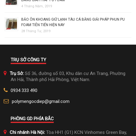
BẰNG GIẢI PHÁP PU FOAM
4 Tháng Năm, 2019
BẢO ÔN KHOANG GIỮ LẠNH TÀU CÁ BẰNG GIẢI PHÁP PHUN PU
FOAM TIÊN TIẾN HIỆN NAY
28 Tháng Tư, 2019
TRỤ SỞ CÔNG TY
Trụ Sở:
Số 36, đường số 03, Khu dân cư An Trang, Phường
An Hải, Thành phố Hải Phòng, Việt Nam.
0934 333 490
polymengocdiep@gmail.com
PHÒNG GD PHÍA BẮC
Chi nhánh Hà Nội:
Tòa HH1 (G1) KCN Vinhomes Green Bay,