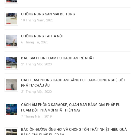
CHỐNG NÓNG SÀN MÁI BÊ TÔNG
10 Tháng Năm, 2020
CHỐNG NÓNG TẠI HÀ NỘI
6 Tháng Tư, 2020
BÁO GIÁ PHUN FOAM PU CÁCH ÂM RẺ NHẤT
21 Tháng Một, 2020
CÁCH LÀM PHÒNG CÁCH ÂM BẰNG PU FOAM- CÔNG NGHỆ ĐỘT
PHÁ TỪ CHÂU ÂU
21 Tháng Một, 2020
CÁCH ÂM PHÒNG KARAOKE, QUÁN BAR BẰNG GIẢI PHÁP PU
FOAM ĐỘT PHÁ MỚI NHẤT HIỆN NAY
7 Tháng Năm, 2019
BẢO ÔN ĐƯỜNG ỐNG HƠI VÀ CHỐNG TỔN THẤT NHIỆT HIỆU QUẢ