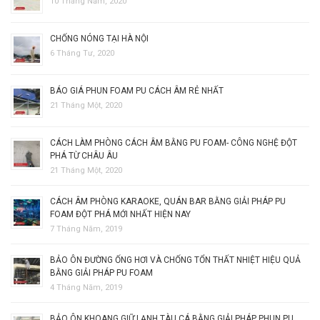
10 Tháng Năm, 2020
CHỐNG NÓNG TẠI HÀ NỘI
6 Tháng Tư, 2020
BÁO GIÁ PHUN FOAM PU CÁCH ÂM RẺ NHẤT
21 Tháng Một, 2020
CÁCH LÀM PHÒNG CÁCH ÂM BẰNG PU FOAM- CÔNG NGHỆ ĐỘT
PHÁ TỪ CHÂU ÂU
21 Tháng Một, 2020
CÁCH ÂM PHÒNG KARAOKE, QUÁN BAR BẰNG GIẢI PHÁP PU
FOAM ĐỘT PHÁ MỚI NHẤT HIỆN NAY
7 Tháng Năm, 2019
BẢO ÔN ĐƯỜNG ỐNG HƠI VÀ CHỐNG TỔN THẤT NHIỆT HIỆU QUẢ
BẰNG GIẢI PHÁP PU FOAM
4 Tháng Năm, 2019
BẢO ÔN KHOANG GIỮ LẠNH TÀU CÁ BẰNG GIẢI PHÁP PHUN PU