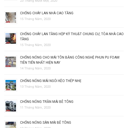
23 Tháng Mười Một, 2020
CHỐNG CHÁY LAN NHÀ CAO TẦNG
15 Tháng Năm, 2020
CHỐNG CHÁY LAN TẦNG HỘP KỸ THUẬT CHUNG CƯ, TÒA NHÀ CAO
TẦNG
15 Tháng Năm, 2020
CHỐNG NÓNG CHO MÁI TÔN BẰNG CÔNG NGHỆ PHUN PU FOAM
TIÊN TIẾN NHẤT HIỆN NAY
14 Tháng Năm, 2020
CHỐNG NÓNG MÁI NGÓI KÈO THÉP NHẸ
13 Tháng Năm, 2020
CHỐNG NÓNG TRẦN MÁI BÊ TÔNG
11 Tháng Năm, 2020
CHỐNG NÓNG SÀN MÁI BÊ TÔNG