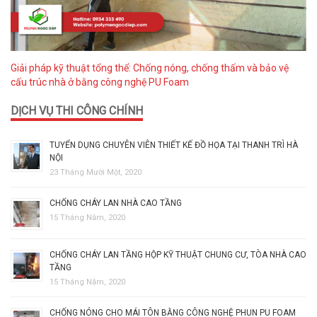
Giải pháp kỹ thuật tổng thể: Chống nóng, chống thấm và bảo vệ
cấu trúc nhà ở bằng công nghệ PU Foam
DỊCH VỤ THI CÔNG CHÍNH
TUYỂN DỤNG CHUYÊN VIÊN THIẾT KẾ ĐỒ HỌA TẠI THANH TRÌ HÀ
NỘI
23 Tháng Mười Một, 2020
CHỐNG CHÁY LAN NHÀ CAO TẦNG
15 Tháng Năm, 2020
CHỐNG CHÁY LAN TẦNG HỘP KỸ THUẬT CHUNG CƯ, TÒA NHÀ CAO
TẦNG
15 Tháng Năm, 2020
CHỐNG NÓNG CHO MÁI TÔN BẰNG CÔNG NGHỆ PHUN PU FOAM