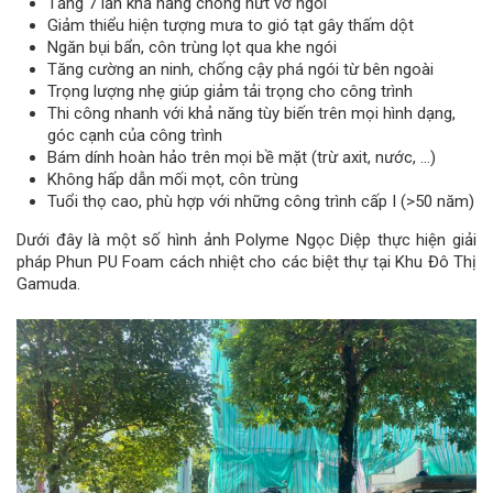
Tăng 7 lần khả năng chống nứt vỡ ngói
Giảm thiểu hiện tượng mưa to gió tạt gây thấm dột
Ngăn bụi bẩn, côn trùng lọt qua khe ngói
Tăng cường an ninh, chống cậy phá ngói từ bên ngoài
Trọng lượng nhẹ giúp giảm tải trọng cho công trình
Thi công nhanh với khả năng tùy biến trên mọi hình dạng,
góc cạnh của công trình
Bám dính hoàn hảo trên mọi bề mặt (trừ axit, nước, …)
Không hấp dẫn mối mọt, côn trùng
Tuổi thọ cao, phù hợp với những công trình cấp I (>50 năm)
Dưới đây là một số hình ảnh Polyme Ngọc Diệp thực hiện giải
pháp Phun PU Foam cách nhiệt cho các biệt thự tại Khu Đô Thị
Gamuda.