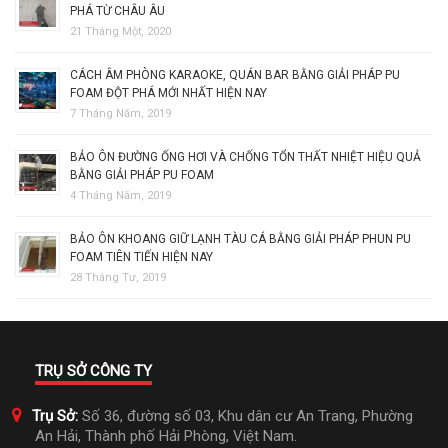
PHÁ TỪ CHÂU ÂU
21 Tháng Một, 2020
CÁCH ÂM PHÒNG KARAOKE, QUÁN BAR BẰNG GIẢI PHÁP PU
FOAM ĐỘT PHÁ MỚI NHẤT HIỆN NAY
7 Tháng Năm, 2019
BẢO ÔN ĐƯỜNG ỐNG HƠI VÀ CHỐNG TỔN THẤT NHIỆT HIỆU QUẢ
BẰNG GIẢI PHÁP PU FOAM
4 Tháng Năm, 2019
BẢO ÔN KHOANG GIỮ LẠNH TÀU CÁ BẰNG GIẢI PHÁP PHUN PU
FOAM TIÊN TIẾN HIỆN NAY
28 Tháng Tư, 2019
TRỤ SỞ CÔNG TY
Trụ Sở:
Số 36, đường số 03, Khu dân cư An Trang, Phường
An Hải, Thành phố Hải Phòng, Việt Nam.