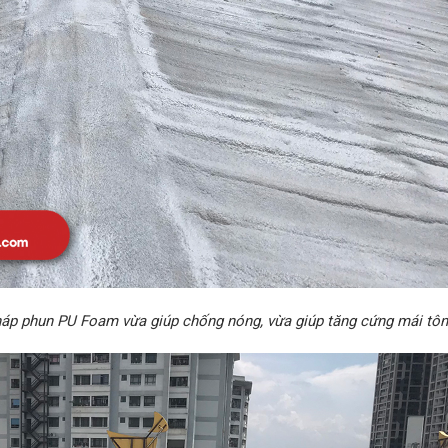
pháp phun PU Foam vừa giúp chống nóng, vừa giúp tăng cứng mái tô