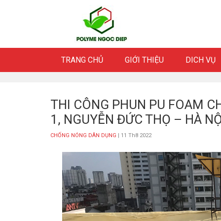
Skip
to
content
TRANG CHỦ
GIỚI THIỆU
DICH VỤ
THI CÔNG PHUN PU FOAM C
1, NGUYỄN ĐỨC THỌ – HÀ NỘ
CHỐNG NÓNG DÂN DỤNG
| 11 Th8 2022