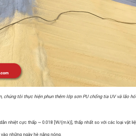
, chúng tôi thực hiện phun thêm lớp sơn PU chống tia UV và lão hó
 nhiệt cực thấp ~ 0.018 [W/(m.k)], thấp nhất so với các loại vật li
0% vào những ngày hè nắng nóng.