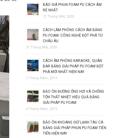
BÁO GIÁ PHUN FOAM PU CÁCH ÂM
RẺ NHẤT
21 Tháng Một, 2020
CÁCH LÀM PHÒNG CÁCH ÂM BẰNG
PU FOAM- CÔNG NGHỆ ĐỘT PHÁ TỪ
CHÂU ÂU
21 Tháng Một, 2020
CÁCH ÂM PHÒNG KARAOKE, QUÁN
BAR BẰNG GIẢI PHÁP PU FOAM ĐỘT
PHÁ MỚI NHẤT HIỆN NAY
7 Tháng Năm, 2019
BẢO ÔN ĐƯỜNG ỐNG HƠI VÀ CHỐNG
TỔN THẤT NHIỆT HIỆU QUẢ BẰNG
GIẢI PHÁP PU FOAM
4 Tháng Năm, 2019
BẢO ÔN KHOANG GIỮ LẠNH TÀU CÁ
BẰNG GIẢI PHÁP PHUN PU FOAM TIÊN
TIẾN HIỆN NAY