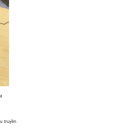
a
ệu truyền