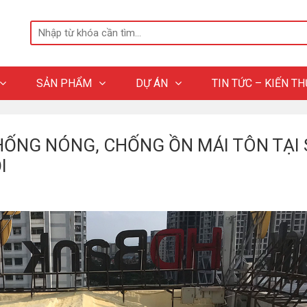
SẢN PHẨM
DỰ ÁN
TIN TỨC – KIẾN T
HỐNG NÓNG, CHỐNG ỒN MÁI TÔN TẠI 
I