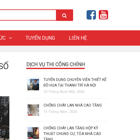
HỨC
TUYỂN DỤNG
LIÊN HỆ
SỐ
DỊCH VỤ THI CÔNG CHÍNH
TUYỂN DỤNG CHUYÊN VIÊN THIẾT KẾ
ĐỒ HỌA TẠI THANH TRÌ HÀ NỘI
23 Tháng Mười Một, 2020
CHỐNG CHÁY LAN NHÀ CAO TẦNG
15 Tháng Năm, 2020
CHỐNG CHÁY LAN TẦNG HỘP KỸ
THUẬT CHUNG CƯ, TÒA NHÀ CAO
TẦNG