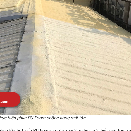
hực hiện phun PU Foam chống nóng mái tôn
 phun lớp bọt xốp PU Foam có độ dày 3cm lên trực tiếp mái tôn, s