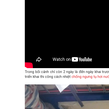
Trong bối cảnh chỉ còn 2 ngày là đến ngày khai tr
triển khai thi công cách nhiệt
chống ngưng tụ hơi nư