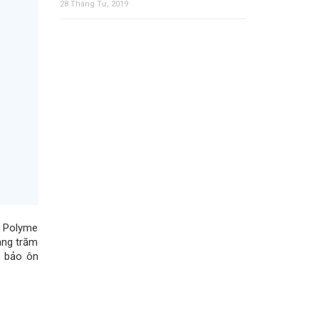
28 Tháng Tư, 2019
. Polyme
àng trăm
, bảo ôn