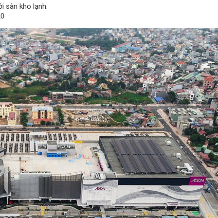
i sàn kho lạnh.
20