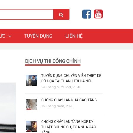
HỨC
TUYỂN DỤNG
LIÊN HỆ
DỊCH VỤ THI CÔNG CHÍNH
TUYỂN DỤNG CHUYÊN VIÊN THIẾT KẾ
ĐỒ HỌA TẠI THANH TRÌ HÀ NỘI
23 Tháng Mười Một, 2020
CHỐNG CHÁY LAN NHÀ CAO TẦNG
15 Tháng Năm, 2020
CHỐNG CHÁY LAN TẦNG HỘP KỸ
THUẬT CHUNG CƯ, TÒA NHÀ CAO
TẦNG