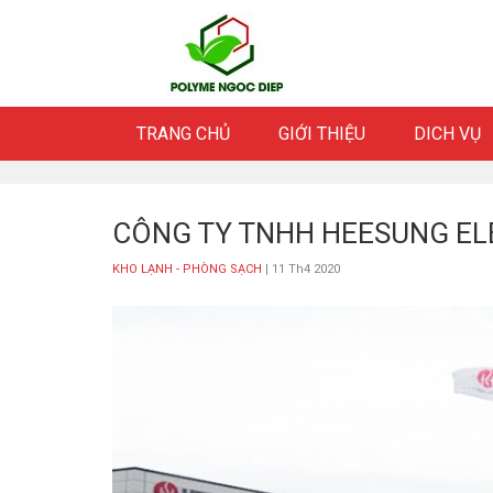
Skip
to
content
TRANG CHỦ
GIỚI THIỆU
DICH VỤ
CÔNG TY TNHH HEESUNG EL
KHO LẠNH - PHÒNG SẠCH
| 11 Th4 2020