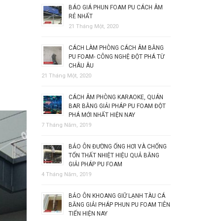
BÁO GIÁ PHUN FOAM PU CÁCH ÂM
RẺ NHẤT
21 Tháng Một, 2020
CÁCH LÀM PHÒNG CÁCH ÂM BẰNG
PU FOAM- CÔNG NGHỆ ĐỘT PHÁ TỪ
CHÂU ÂU
21 Tháng Một, 2020
CÁCH ÂM PHÒNG KARAOKE, QUÁN
BAR BẰNG GIẢI PHÁP PU FOAM ĐỘT
PHÁ MỚI NHẤT HIỆN NAY
7 Tháng Năm, 2019
BẢO ÔN ĐƯỜNG ỐNG HƠI VÀ CHỐNG
TỔN THẤT NHIỆT HIỆU QUẢ BẰNG
GIẢI PHÁP PU FOAM
4 Tháng Năm, 2019
BẢO ÔN KHOANG GIỮ LẠNH TÀU CÁ
BẰNG GIẢI PHÁP PHUN PU FOAM TIÊN
TIẾN HIỆN NAY