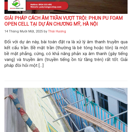
GIẢI PHÁP CÁCH ÂM TRẦN VƯỢT TRỘI: PHUN PU FOAM
OPEN CELL TẠI DỰ ÁN CHƯƠNG MỸ, HÀ NỘI
14 Tháng Mười Một, 2025
by
Thái Hương
Đối với dự án này, bài toán đặt ra là xử lý âm thanh truyền qua
kết cấu trần. Bề mặt trần (thường là bê tông hoặc tôn) là một
bề mặt phẳng, cứng, có khả năng phản xạ âm thanh (gây tiếng
vang) và truyền âm (truyền tiếng ồn từ tầng trên) rất tốt. Giải
pháp đòi hỏi một […]