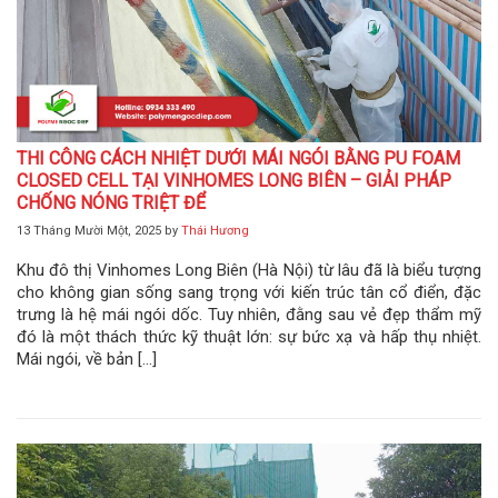
THI CÔNG CÁCH NHIỆT DƯỚI MÁI NGÓI BẰNG PU FOAM
CLOSED CELL TẠI VINHOMES LONG BIÊN – GIẢI PHÁP
CHỐNG NÓNG TRIỆT ĐỂ
13 Tháng Mười Một, 2025
by
Thái Hương
Khu đô thị Vinhomes Long Biên (Hà Nội) từ lâu đã là biểu tượng
cho không gian sống sang trọng với kiến trúc tân cổ điển, đặc
trưng là hệ mái ngói dốc. Tuy nhiên, đằng sau vẻ đẹp thẩm mỹ
đó là một thách thức kỹ thuật lớn: sự bức xạ và hấp thụ nhiệt.
Mái ngói, về bản […]