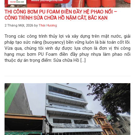
THI CÔNG BƠM PU FOAM ĐIỀN ĐẦY HỆ PHAO NỔI –
CÔNG TRÌNH SỬA CHỮA HỒ NẶM CẮT, BẮC KẠN
2 Tháng Một, 2026
by
Thái Hương
Trong các công trình thủy lợi và xây dựng trên mặt nước, giải
pháp tạo sức nâng (buoyancy) bền vững luôn là bài toán cốt lõi.
Vừa qua, chúng tôi vinh dự được lựa chọn là đơn vị thi công
hạng mục bơm PU Foam điền đầy phuy nhựa làm phao nổi
thuộc dự án trọng điểm: Sửa chữa Hồ […]