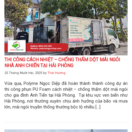
THI CÔNG CÁCH NHIỆT – CHỐNG THẤM DỘT MÁI NGÓI
NHÀ ANH CHIẾN TẠI HẢI PHÒNG
25 Tháng Mười Hai, 2025
by
Thái Hương
Vừa qua, Polyme Ngọc Diệp đã hoàn thành thành công dự án
thi công phun PU Foam cách nhiệt – chống thấm dột mái ngói
cho gia đình Anh Tiến tại Hải Phòng. Tại khu vực ven biển như
Hải Phòng, nơi thường xuyên chịu ảnh hưởng của bão và mưa
lớn, mái ngói truyền thống thường bộc lộ nhiều […]