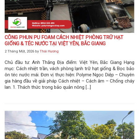
CÔNG PHUN PU FOAM CÁCH NHIỆT PHÒNG TRỮ HẠT
GIỐNG & TÉC NƯỚC TẠI VIỆT YÊN, BẮC GIANG
2 Tháng Một, 2026
by
Thái Hương
Chủ đầu tư: Anh Thắng Địa điểm: Việt Yên, Bắc Giang Hạng
mục: Cách nhiệt trần, vách phòng lạnh trữ hạt giống & Bọc bảo
ôn téc nước mái. Đơn vị thực hiện: Polyme Ngọc Diệp – Chuyên
gia hàng đầu về giải pháp Cách nhiệt – Cách âm – Chống cháy
lan. 1. Thách thức trong bảo quản nông […]