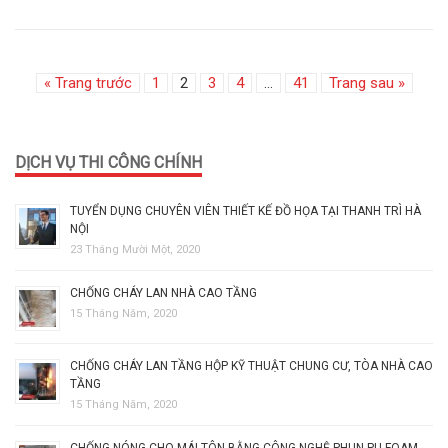
« Trang trước
1
2
3
4
…
41
Trang sau »
DỊCH VỤ THI CÔNG CHÍNH
TUYỂN DỤNG CHUYÊN VIÊN THIẾT KẾ ĐỒ HỌA TẠI THANH TRÌ HÀ
NỘI
23 Tháng Mười Một, 2020
CHỐNG CHÁY LAN NHÀ CAO TẦNG
15 Tháng Năm, 2020
CHỐNG CHÁY LAN TẦNG HỘP KỸ THUẬT CHUNG CƯ, TÒA NHÀ CAO
TẦNG
15 Tháng Năm, 2020
CHỐNG NÓNG CHO MÁI TÔN BẰNG CÔNG NGHỆ PHUN PU FOAM