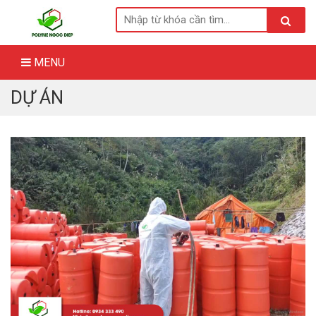
Skip
to
content
MENU
DỰ ÁN