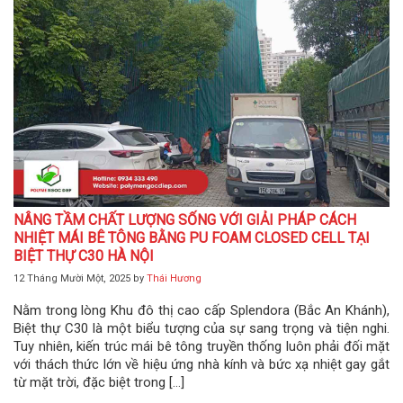
NÂNG TẦM CHẤT LƯỢNG SỐNG VỚI GIẢI PHÁP CÁCH
NHIỆT MÁI BÊ TÔNG BẰNG PU FOAM CLOSED CELL TẠI
BIỆT THỰ C30 HÀ NỘI
12 Tháng Mười Một, 2025
by
Thái Hương
Nằm trong lòng Khu đô thị cao cấp Splendora (Bắc An Khánh),
Biệt thự C30 là một biểu tượng của sự sang trọng và tiện nghi.
Tuy nhiên, kiến trúc mái bê tông truyền thống luôn phải đối mặt
với thách thức lớn về hiệu ứng nhà kính và bức xạ nhiệt gay gắt
từ mặt trời, đặc biệt trong […]