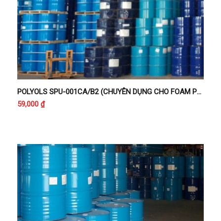
POLYOLS SPU-001CA/B2 (CHUYÊN DỤNG CHO FOAM PU HỆ PHUN CÁCH ÂM CHỐNG CHÁY CẤP B2)
59,000
₫