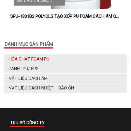
SPU-1801B2 POLYOLS TẠO XỐP PU FOAM CÁCH ÂM QUÁN BAR, KARAOKE, PHÒNG HỘI HỌP
DANH MỤC SẢN PHẨM
HÓA CHẤT FOAM PU
PANEL PU/ EPS
VẬT LIỆU CÁCH ÂM
VẬT LIỆU CÁCH NHIỆT – BẢO ÔN
TRỤ SỞ CÔNG TY