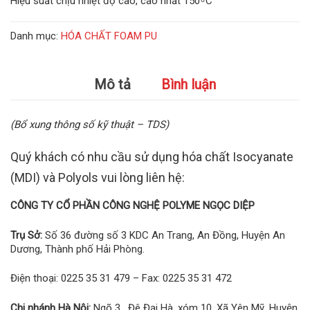
Hiệu suất chịu nhiệt độ cao, cao nhất 150 ͦ C
Danh mục:
HÓA CHẤT FOAM PU
Mô tả
Bình luận
(Bổ xung thông số kỹ thuật – TDS)
Quý khách có nhu cầu sử dụng hóa chất Isocyanate
(MDI) và Polyols vui lòng liên hệ:
CÔNG TY CỔ PHẦN CÔNG NGHỆ POLYME NGỌC DIỆP
Trụ Sở:
Số 36 đường số 3 KDC An Trang, An Đồng, Huyện An
Dương, Thành phố Hải Phòng.
Điện thoại: 0225 35 31 479 – Fax: 0225 35 31 472
Chi nhánh Hà Nội:
Ngõ 3 , Đê Đại Hà, xóm 10, Xã Yên Mỹ, Huyện