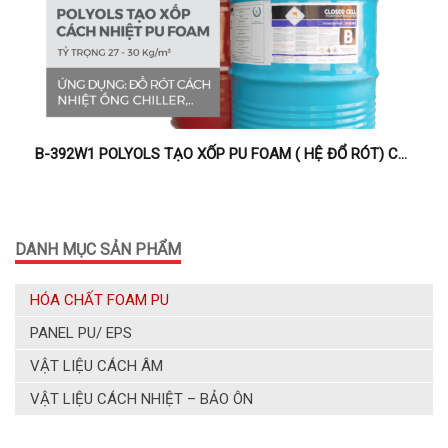
B-392W1 POLYOLS TẠO XỐP PU FOAM ( HỆ ĐỔ RÓT) CÁCH NHIỆT ĐƯỜNG ỐNG CHILLER
DANH MỤC SẢN PHẨM
HÓA CHẤT FOAM PU
PANEL PU/ EPS
VẬT LIỆU CÁCH ÂM
VẬT LIỆU CÁCH NHIỆT – BẢO ÔN