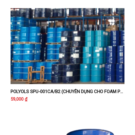
POLYOLS SPU-001CA/B2 (CHUYÊN DỤNG CHO FOAM PU HỆ PHUN CÁCH ÂM CHỐNG CHÁY CẤP B2)
59,000
₫