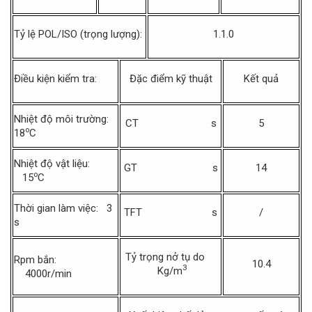
Tỷ lệ POL/ISO (trọng lượng):
1.1.0
Điều kiện kiểm tra:
Đặc điểm kỹ thuật
Kết quả
Nhiệt độ môi trường:
CT s
5
o
18
C
Nhiệt độ vật liệu:
GT s
14
o
15
C
Thời gian làm việc: 3
TFT s
/
s
Tỷ trọng nở tụ do
Rpm bắn:
10.4
3
Kg/m
4000r/min