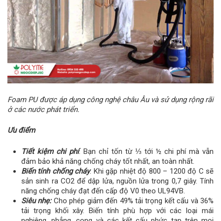
Foam PU được áp dụng công nghệ châu Âu và sử dụng rộng rãi
ở các nước phát triển.
Ưu điểm
Tiết kiệm chi phí
: Bạn chỉ tốn từ ⅓ tới ½ chi phí mà vẫn
đảm bảo khả năng chống cháy tốt nhất, an toàn nhất.
Biến tính chống cháy
: Khi gặp nhiệt độ 800 – 1200 độ C sẽ
sản sinh ra CO2 để dập lửa, nguồn lửa trong 0,7 giây. Tính
năng chống cháy đạt đến cấp độ V0 theo UL94VB.
Siêu nhẹ:
Cho phép giảm đến 49% tải trọng kết cấu và 36%
tải trọng khối xây. Biến tính phù hợp với các loại mái
nghiêng, phẳng, cong và các kết cấu phức tạp trên mọi