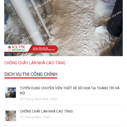
CHỐNG CHÁY LAN NHÀ CAO TẦNG
DỊCH VỤ THI CÔNG CHÍNH
TUYỂN DỤNG CHUYÊN VIÊN THIẾT KẾ ĐỒ HỌA TẠI THANH TRÌ HÀ
NỘI
23 Tháng Mười Một, 2020
CHỐNG CHÁY LAN NHÀ CAO TẦNG
15 Tháng Năm, 2020