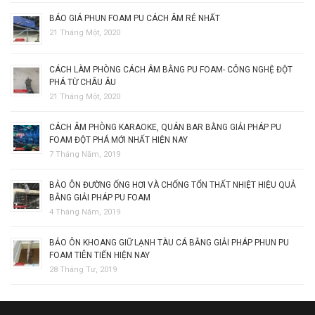
BÁO GIÁ PHUN FOAM PU CÁCH ÂM RẺ NHẤT
21 Tháng Một, 2020
CÁCH LÀM PHÒNG CÁCH ÂM BẰNG PU FOAM- CÔNG NGHỆ ĐỘT
PHÁ TỪ CHÂU ÂU
21 Tháng Một, 2020
CÁCH ÂM PHÒNG KARAOKE, QUÁN BAR BẰNG GIẢI PHÁP PU
FOAM ĐỘT PHÁ MỚI NHẤT HIỆN NAY
7 Tháng Năm, 2019
BẢO ÔN ĐƯỜNG ỐNG HƠI VÀ CHỐNG TỔN THẤT NHIỆT HIỆU QUẢ
BẰNG GIẢI PHÁP PU FOAM
4 Tháng Năm, 2019
BẢO ÔN KHOANG GIỮ LẠNH TÀU CÁ BẰNG GIẢI PHÁP PHUN PU
FOAM TIÊN TIẾN HIỆN NAY
28 Tháng Tư, 2019