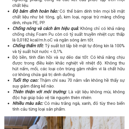
chất liệu.
Độ bám dính hoàn hảo:
Có thể bám dính trên mọi bề mặt
chất liệu như bê tông, gỗ, kim loại, ngoại trừ màng chống
dính, nhựa PE, PP.
Chống nóng và cách âm hiệu quả:
Không chỉ có khả năng
chống cháy, Foam Pu còn có tỷ suất truyền nhiệt cực thấp
là 0,0182 kcal/m.h.oC và ngăn sóng âm tốt.
Chống thấm tốt:
Tỷ suất bịt lấp bề mặt tự đóng kín là 100%
và tỷ suất hút nước < 0,1%.
Độ bền, tính đàn hồi và sự dẻo dai tốt: Có khả năng chịu
được trong điều kiện khắc nghiệt về nhiệt độ. Không thu
hút nấm, mối, các loại côn trùng gặm nhấm vì là chất hữu
cơ không chứa giá trị dinh dưỡng.
Tuổi thọ cao:
Thậm chí sau 70 năm vẫn không hề thấy sự
suy giảm đáng kể nào.
Thiên thiện với môi trường:
Là vật liệu không mùi, không
độc hại giúp bảo vệ tài nguyên thiên nhiên.
Nhiều màu sắc:
Có màu trắng ngà, xanh, đỏ tùy theo biến
tính cảu từng loại sản phẩm.