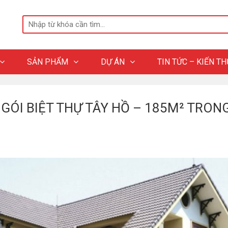
SẢN PHẨM
DỰ ÁN
TIN TỨC – KIẾN T
GÓI BIỆT THỰ TÂY HỒ – 185M² TRONG