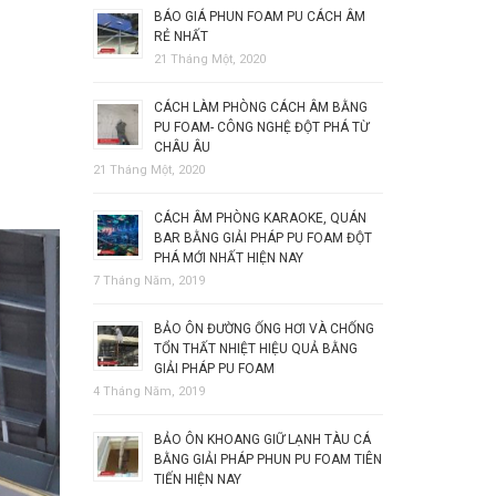
BÁO GIÁ PHUN FOAM PU CÁCH ÂM
RẺ NHẤT
21 Tháng Một, 2020
CÁCH LÀM PHÒNG CÁCH ÂM BẰNG
PU FOAM- CÔNG NGHỆ ĐỘT PHÁ TỪ
CHÂU ÂU
21 Tháng Một, 2020
CÁCH ÂM PHÒNG KARAOKE, QUÁN
BAR BẰNG GIẢI PHÁP PU FOAM ĐỘT
PHÁ MỚI NHẤT HIỆN NAY
7 Tháng Năm, 2019
BẢO ÔN ĐƯỜNG ỐNG HƠI VÀ CHỐNG
TỔN THẤT NHIỆT HIỆU QUẢ BẰNG
GIẢI PHÁP PU FOAM
4 Tháng Năm, 2019
BẢO ÔN KHOANG GIỮ LẠNH TÀU CÁ
BẰNG GIẢI PHÁP PHUN PU FOAM TIÊN
TIẾN HIỆN NAY