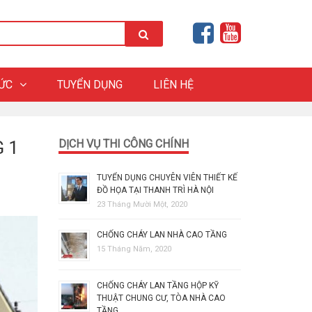
HỨC
TUYỂN DỤNG
LIÊN HỆ
 1
DỊCH VỤ THI CÔNG CHÍNH
TUYỂN DỤNG CHUYÊN VIÊN THIẾT KẾ
ĐỒ HỌA TẠI THANH TRÌ HÀ NỘI
23 Tháng Mười Một, 2020
CHỐNG CHÁY LAN NHÀ CAO TẦNG
15 Tháng Năm, 2020
CHỐNG CHÁY LAN TẦNG HỘP KỸ
THUẬT CHUNG CƯ, TÒA NHÀ CAO
TẦNG