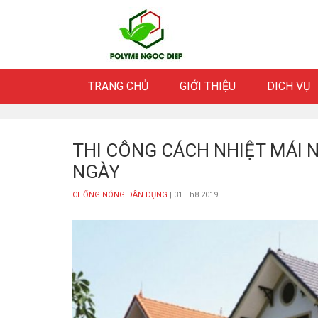
Skip
to
content
TRANG CHỦ
GIỚI THIỆU
DICH VỤ
THI CÔNG CÁCH NHIỆT MÁI N
NGÀY
CHỐNG NÓNG DÂN DỤNG
| 31 Th8 2019