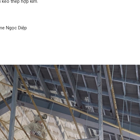
 kèo thép hợp kim.
me Ngọc Diệp