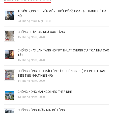
TUYỂN DỤNG CHUYÊN VIÊN THIẾT KẾ ĐỒ HỌA TẠI THANH TRÌ HÀ
NỘI
23 Tháng Mười Một, 2020
CHỐNG CHÁY LAN NHÀ CAO TẦNG
15 Tháng Năm, 2020
CHỐNG CHÁY LAN TẦNG HỘP KỸ THUẬT CHUNG CƯ, TÒA NHÀ CAO
TẦNG
15 Tháng Năm, 2020
CHỐNG NÓNG CHO MÁI TÔN BẰNG CÔNG NGHỆ PHUN PU FOAM
TIÊN TIẾN NHẤT HIỆN NAY
14 Tháng Năm, 2020
CHỐNG NÓNG MÁI NGÓI KÈO THÉP NHẸ
13 Tháng Năm, 2020
CHỐNG NÓNG TRẦN MÁI BÊ TÔNG