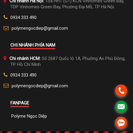
Chi nhánh Hà Nội:
Tòa HH1 (G1) KCN Vinhomes Green Bay,
TDP Vinhomes Green Bay, Phường Đại Mỗ, TP Hà Nội.
0934 333 490
polymengocdiep@gmail.com
CHI NHÁNH PHÍA NAM
Chi nhánh HCM:
Số 2687 Quốc lộ 1A, Phường An Phú Đông,
TP. Hồ Chí Minh.
0934 333 490
polymengocdiep@gmail.com
FANPAGE
Polyme Ngọc Diệp