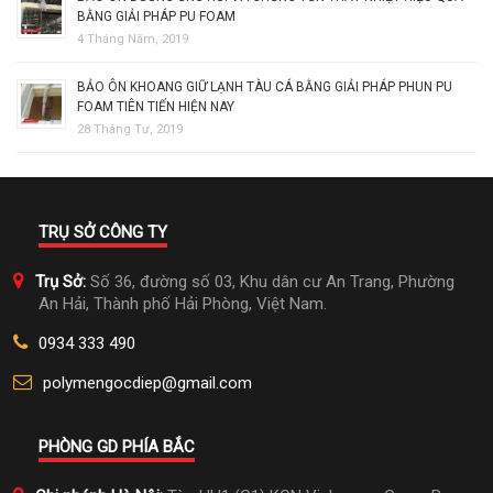
BẰNG GIẢI PHÁP PU FOAM
4 Tháng Năm, 2019
BẢO ÔN KHOANG GIỮ LẠNH TÀU CÁ BẰNG GIẢI PHÁP PHUN PU
FOAM TIÊN TIẾN HIỆN NAY
28 Tháng Tư, 2019
TRỤ SỞ CÔNG TY
Trụ Sở:
Số 36, đường số 03, Khu dân cư An Trang, Phường
An Hải, Thành phố Hải Phòng, Việt Nam.
0934 333 490
polymengocdiep@gmail.com
PHÒNG GD PHÍA BẮC