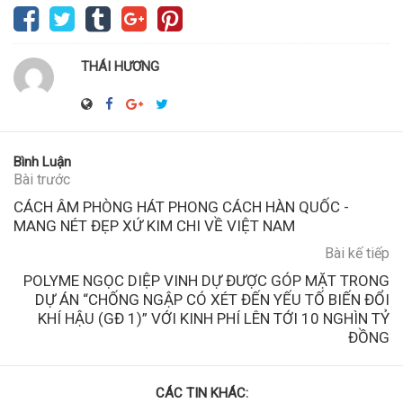
THÁI HƯƠNG
Bình Luận
Bài trước
CÁCH ÂM PHÒNG HÁT PHONG CÁCH HÀN QUỐC -
MANG NÉT ĐẸP XỨ KIM CHI VỀ VIỆT NAM
Bài kế tiếp
POLYME NGỌC DIỆP VINH DỰ ĐƯỢC GÓP MẶT TRONG
DỰ ÁN “CHỐNG NGẬP CÓ XÉT ĐẾN YẾU TỐ BIẾN ĐỔI
KHÍ HẬU (GĐ 1)” VỚI KINH PHÍ LÊN TỚI 10 NGHÌN TỶ
ĐỒNG
CÁC TIN KHÁC: