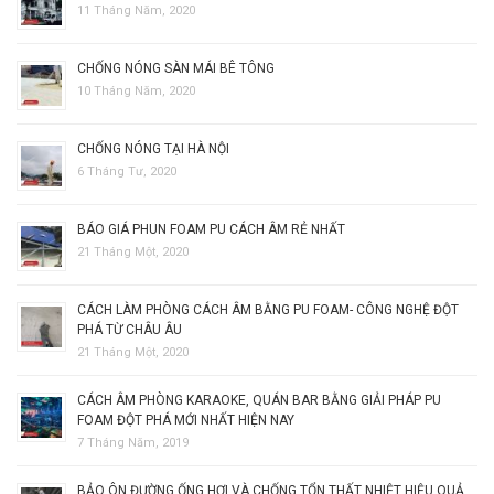
11 Tháng Năm, 2020
CHỐNG NÓNG SÀN MÁI BÊ TÔNG
10 Tháng Năm, 2020
CHỐNG NÓNG TẠI HÀ NỘI
6 Tháng Tư, 2020
BÁO GIÁ PHUN FOAM PU CÁCH ÂM RẺ NHẤT
21 Tháng Một, 2020
CÁCH LÀM PHÒNG CÁCH ÂM BẰNG PU FOAM- CÔNG NGHỆ ĐỘT
PHÁ TỪ CHÂU ÂU
21 Tháng Một, 2020
CÁCH ÂM PHÒNG KARAOKE, QUÁN BAR BẰNG GIẢI PHÁP PU
FOAM ĐỘT PHÁ MỚI NHẤT HIỆN NAY
7 Tháng Năm, 2019
BẢO ÔN ĐƯỜNG ỐNG HƠI VÀ CHỐNG TỔN THẤT NHIỆT HIỆU QUẢ