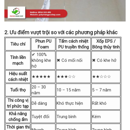
2. Ưu điểm vượt trội so với các phương pháp khác
Phun PU
Tấm cách nhiệt
Xốp EPS /
Tiêu chí
Foam
PU truyền thống
Bông thủy tinh
✔ 100%
Tính liền
không khe
✖ Có mối nối
✖ Có khe hở
mạch
hở
Hiệu suất
★★★★★
★★★☆☆
★★☆☆☆
cách nhiệt
20 – 30
Tuổi thọ
10 – 15 năm
5 – 7 năm
năm
Thi công vị
Dễ dàng
Khó thực hiện
Rất khó
trí phức tạp
Khả năng
Tuyệt đối
Trung bình
Kém
chống ẩm
Thời gian thi
Nhanh
Trung bình
Trung bình