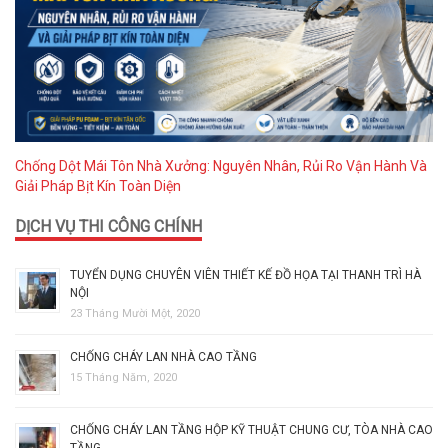
Chống Dột Mái Tôn Nhà Xưởng: Nguyên Nhân, Rủi Ro Vận Hành Và
Giải Pháp Bịt Kín Toàn Diện
DỊCH VỤ THI CÔNG CHÍNH
TUYỂN DỤNG CHUYÊN VIÊN THIẾT KẾ ĐỒ HỌA TẠI THANH TRÌ HÀ
NỘI
23 Tháng Mười Một, 2020
CHỐNG CHÁY LAN NHÀ CAO TẦNG
15 Tháng Năm, 2020
CHỐNG CHÁY LAN TẦNG HỘP KỸ THUẬT CHUNG CƯ, TÒA NHÀ CAO