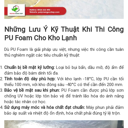
Những Lưu Ý Kỹ Thuật Khi Thi Công
PU Foam Cho Kho Lạnh
Dù PU Foam là giải pháp ưu việt, nhưng việc thi công cần tuân
thủ nghiêm ngặt các tiêu chuẩn kỹ thuật:
Chuẩn bị bề mặt kỹ lưỡng:
Loại bỏ bụi bẩn, dầu mỡ, độ ẩm để
đảm bảo độ bám dính tối đa.
Tính toán độ dày phù hợp:
Với kho lạnh -18°C, lớp PU cần tối
thiểu 100 mm, với kho đông sâu -40°C có thể cần đến 200 mm.
Bảo vệ bề mặt sau khi phun:
PU Foam cần được phủ lớp sơn
chống UV hoặc lớp tôn bảo vệ để tránh lão hóa do ánh nắng
hoặc tác nhân cơ học.
Sử dụng máy móc và hóa chất đạt chuẩn:
Máy phun phải đảm
bảo áp suất và nhiệt độ ổn định, hóa chất phải đúng tỷ lệ trộn.