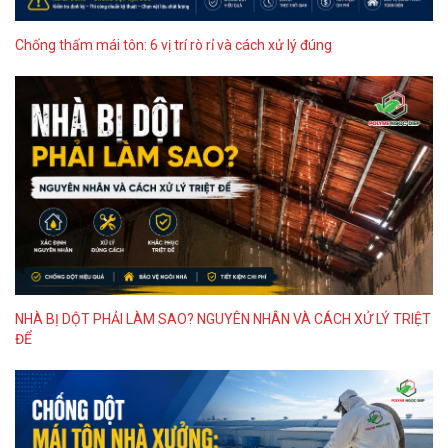
Chống thấm mái tôn: 6 vị trí rò rỉ và cách xử lý đúng
NHÀ BỊ DỘT PHẢI LÀM SAO? NGUYÊN NHÂN VÀ CÁCH XỬ LÝ TRIỆT
ĐỂ