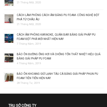
21 Tháng Một, 2020
CÁCH LÀM PHÒNG CÁCH ÂM BẰNG PU FOAM- CÔNG NGHỆ ĐỘT
PHÁ TỪ CHÂU ÂU
21 Tháng Một, 2020
CÁCH ÂM PHÒNG KARAOKE, QUÁN BAR BẰNG GIẢI PHÁP PU
FOAM ĐỘT PHÁ MỚI NHẤT HIỆN NAY
7 Tháng Năm, 2019
BẢO ÔN ĐƯỜNG ỐNG HƠI VÀ CHỐNG TỔN THẤT NHIỆT HIỆU QUẢ
BẰNG GIẢI PHÁP PU FOAM
4 Tháng Năm, 2019
BẢO ÔN KHOANG GIỮ LẠNH TÀU CÁ BẰNG GIẢI PHÁP PHUN PU
FOAM TIÊN TIẾN HIỆN NAY
28 Tháng Tư, 2019
TRỤ SỞ CÔNG TY