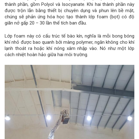
thành phần, gồm Polyol và Isocyanate. Khi hai thành phần này
được trộn lẫn bằng thiết bị chuyên dụng và phun lên bề mặt,
chúng sẽ phản ứng hóa học tạo thành lớp foam (bọt) có độ
giãn nở gấp 20 – 30 lần thể tích ban đầu.
Lớp foam này có cấu trúc tế bào kín, nghĩa là mỗi bong bóng
khí nhỏ được bao quanh bởi màng polymer, ngăn không cho khí
lạnh thoát ra hoặc khí nóng xâm nhập vào. Nó như một lớp
cách nhiệt hoàn hảo giữa hai môi trường.