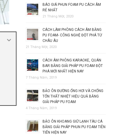
BÁO GIÁ PHUN FOAM PU CÁCH ÂM
RẺ NHẤT
21 Tháng Một, 2020
CÁCH LÀM PHÒNG CÁCH ÂM BẰNG
PU FOAM- CÔNG NGHỆ ĐỘT PHÁ TỪ
CHÂU ÂU
21 Tháng Một, 2020
CÁCH ÂM PHÒNG KARAOKE, QUÁN
BAR BẰNG GIẢI PHÁP PU FOAM ĐỘT
PHÁ MỚI NHẤT HIỆN NAY
7 Tháng Năm, 2019
BẢO ÔN ĐƯỜNG ỐNG HƠI VÀ CHỐNG
TỔN THẤT NHIỆT HIỆU QUẢ BẰNG
GIẢI PHÁP PU FOAM
4 Tháng Năm, 2019
BẢO ÔN KHOANG GIỮ LẠNH TÀU CÁ
BẰNG GIẢI PHÁP PHUN PU FOAM TIÊN
TIẾN HIỆN NAY