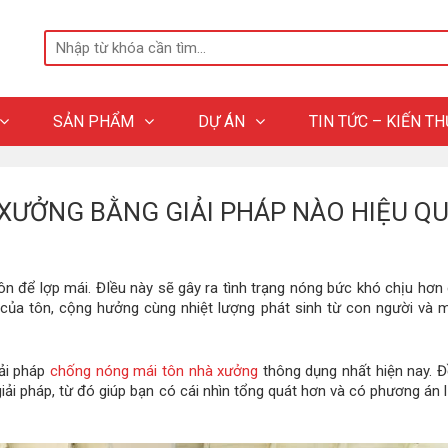
SẢN PHẨM
DỰ ÁN
TIN TỨC – KIẾN T
XƯỞNG BẰNG GIẢI PHÁP NÀO HIỆU Q
ôn để lợp mái. ĐIều này sẽ gây ra tình trạng nóng bức khó chịu hơn
o của tôn, cộng hưởng cùng nhiệt lượng phát sinh từ con người và
iải pháp
chống nóng mái tôn nhà xưởng
thông dụng nhất hiện nay. Đ
iải pháp, từ đó giúp bạn có cái nhìn tổng quát hơn và có phương án 