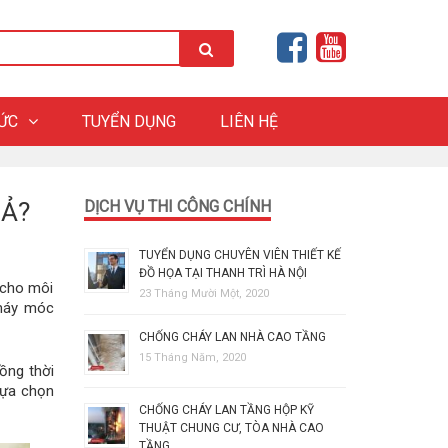
HỨC
TUYỂN DỤNG
LIÊN HỆ
UẢ?
DỊCH VỤ THI CÔNG CHÍNH
TUYỂN DỤNG CHUYÊN VIÊN THIẾT KẾ
ĐỒ HỌA TẠI THANH TRÌ HÀ NỘI
 cho môi
23 Tháng Mười Một, 2020
 máy móc
CHỐNG CHÁY LAN NHÀ CAO TẦNG
15 Tháng Năm, 2020
ồng thời
lựa chọn
CHỐNG CHÁY LAN TẦNG HỘP KỸ
THUẬT CHUNG CƯ, TÒA NHÀ CAO
TẦNG